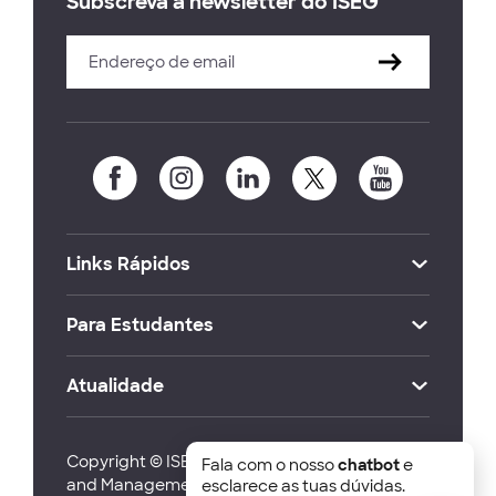
Subscreva a newsletter do ISEG
Links Rápidos
Para Estudantes
Atualidade
Copyright © ISEG Lisbon School of Economics
Fala com o nosso
chatbot
e
and Management 2026
esclarece as tuas dúvidas.