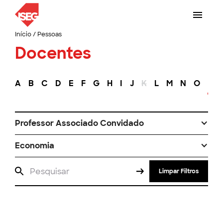
Início
/
Pessoas
Docentes
A
B
C
D
E
F
G
H
I
J
K
L
M
N
O
P
Professor Associado Convidado
Economia
Limpar Filtros