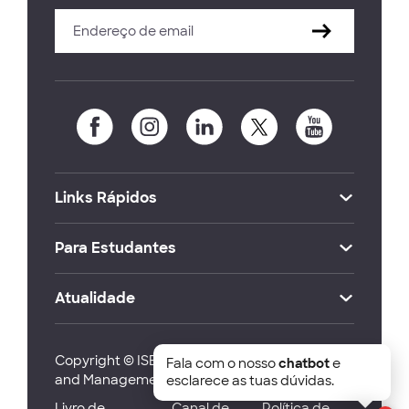
Links Rápidos
Para Estudantes
Atualidade
Copyright © ISEG Lisbon School of Economics
Fala com o nosso
chatbot
e
and Management 2026
esclarece as tuas dúvidas.
Livro de
Canal de
Política de