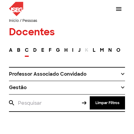
Início
/
Pessoas
Docentes
A
B
C
D
E
F
G
H
I
J
K
L
M
N
O
P
Professor Associado Convidado
Gestão
Limpar Filtros