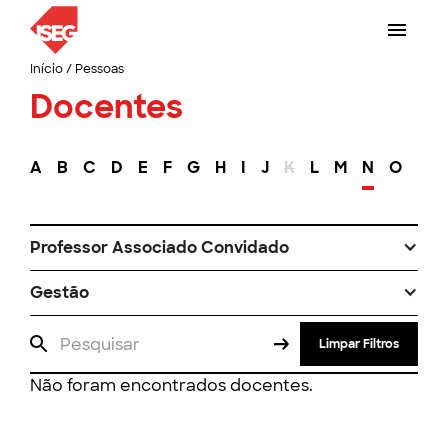
Início
/
Pessoas
Docentes
A
B
C
D
E
F
G
H
I
J
K
L
M
N
O
P
Professor Associado Convidado
Gestão
Limpar Filtros
Não foram encontrados docentes.