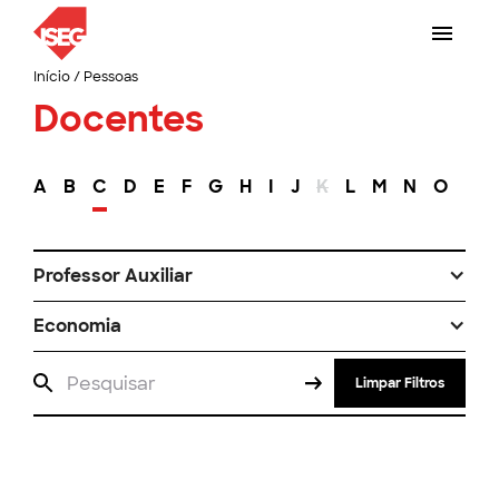
Início
/
Pessoas
Docentes
A
B
C
D
E
F
G
H
I
J
K
L
M
N
O
P
Professor Auxiliar
Economia
Limpar Filtros