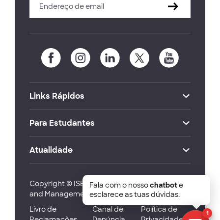
Links Rápidos
Para Estudantes
Atualidade
Copyright © ISEG Lisbon School of Economics
Fala com o nosso
chatbot
e
and Management 2026
esclarece as tuas dúvidas.
Livro de
Canal de
Política de
1
Reclamações
Denúncia
Privacidade