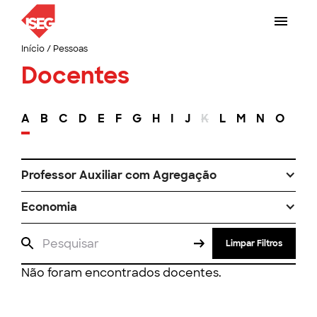
Início
/
Pessoas
Docentes
A
B
C
D
E
F
G
H
I
J
K
L
M
N
O
P
Professor Auxiliar com Agregação
Economia
Limpar Filtros
Não foram encontrados docentes.