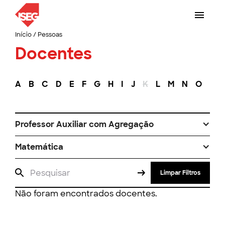
Início
/
Pessoas
Docentes
A
B
C
D
E
F
G
H
I
J
K
L
M
N
O
P
Professor Auxiliar com Agregação
Matemática
Limpar Filtros
Não foram encontrados docentes.