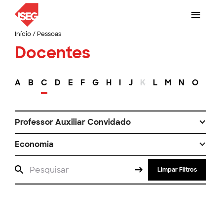
Início
/
Pessoas
Docentes
A
B
C
D
E
F
G
H
I
J
K
L
M
N
O
P
Professor Auxiliar Convidado
Economia
Limpar Filtros