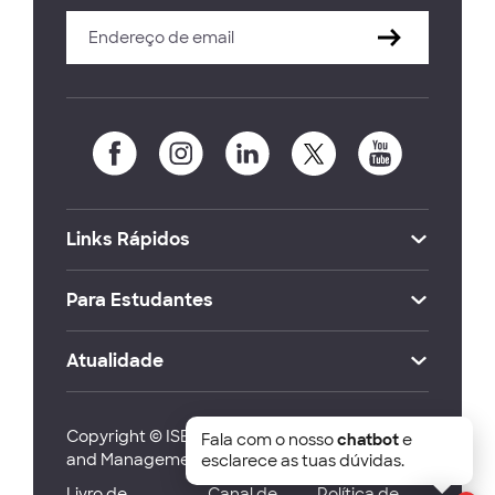
Links Rápidos
Para Estudantes
Atualidade
Copyright © ISEG Lisbon School of Economics
Fala com o nosso
chatbot
e
and Management 2026
esclarece as tuas dúvidas.
Livro de
Canal de
Política de