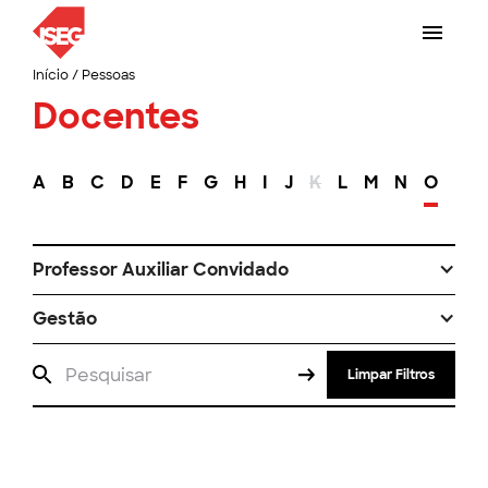
Início
/
Pessoas
Docentes
A
B
C
D
E
F
G
H
I
J
K
L
M
N
O
P
Professor Auxiliar Convidado
Gestão
Limpar Filtros