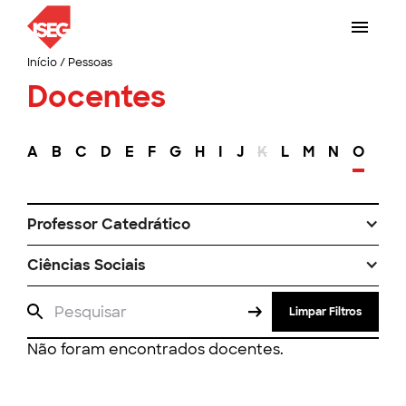
Início
/
Pessoas
Docentes
A
B
C
D
E
F
G
H
I
J
K
L
M
N
O
P
Professor Catedrático
Ciências Sociais
Limpar Filtros
Não foram encontrados docentes.