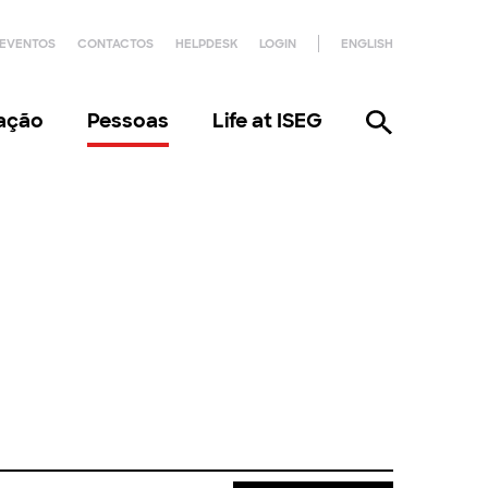
EVENTOS
CONTACTOS
HELPDESK
LOGIN
ENGLISH
gação
Pessoas
Life at ISEG