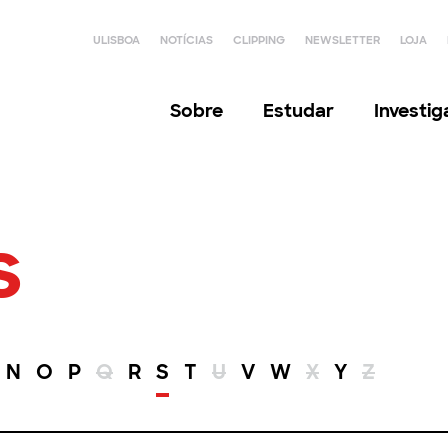
ULISBOA
NOTÍCIAS
CLIPPING
NEWSLETTER
LOJA
Sobre
Estudar
Investi
s
N
O
P
Q
R
S
T
U
V
W
X
Y
Z