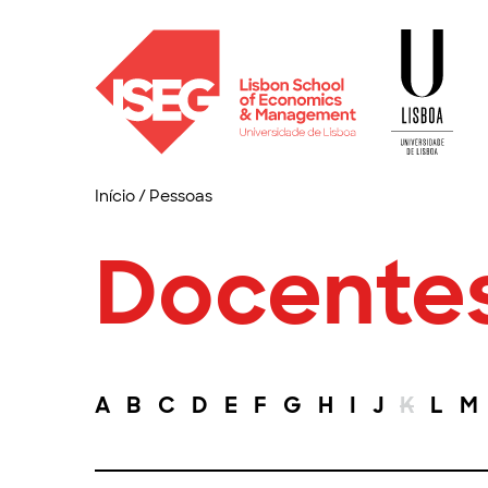
Início
/
Pessoas
Docente
A
B
C
D
E
F
G
H
I
J
K
L
M