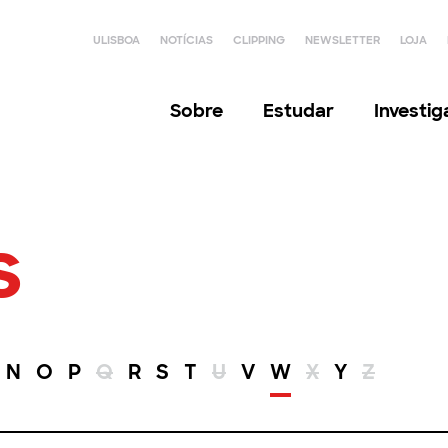
ULISBOA
NOTÍCIAS
CLIPPING
NEWSLETTER
LOJA
Sobre
Estudar
Investi
s
N
O
P
Q
R
S
T
U
V
W
X
Y
Z