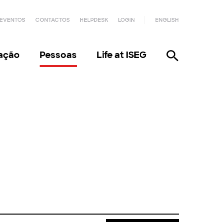
EVENTOS
CONTACTOS
HELPDESK
LOGIN
ENGLISH
gação
Pessoas
Life at ISEG