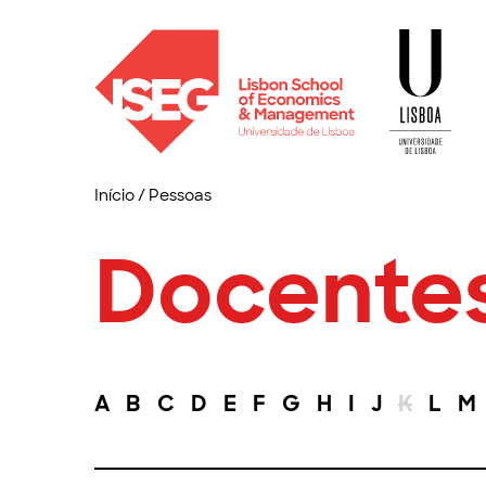
Início
/
Pessoas
Docente
A
B
C
D
E
F
G
H
I
J
K
L
M