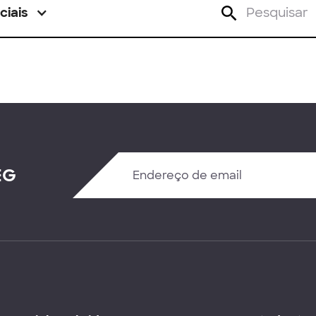
ciais
EG