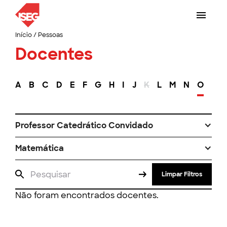
Início
/
Pessoas
Docentes
A
B
C
D
E
F
G
H
I
J
K
L
M
N
O
P
Professor Catedrático Convidado
Matemática
Limpar Filtros
Não foram encontrados docentes.