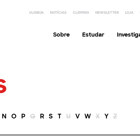
ULISBOA
NOTÍCIAS
CLIPPING
NEWSLETTER
LOJA
Sobre
Estudar
Investi
s
N
O
P
Q
R
S
T
U
V
W
X
Y
Z