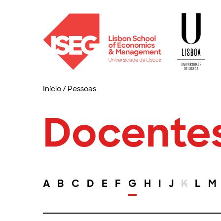
Início
/
Pessoas
Docente
A
B
C
D
E
F
G
H
I
J
K
L
M