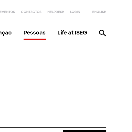
EVENTOS
CONTACTOS
HELPDESK
LOGIN
ENGLISH
gação
Pessoas
Life at ISEG