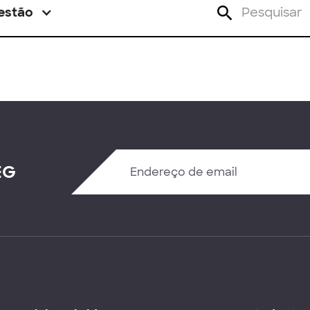
estão
EG