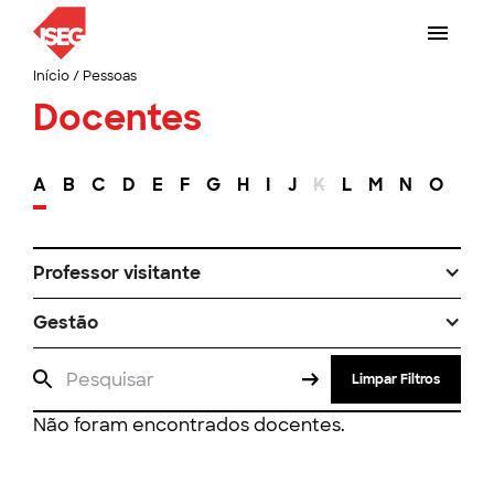
Início
/
Pessoas
Docentes
A
B
C
D
E
F
G
H
I
J
K
L
M
N
O
P
Professor visitante
Gestão
Limpar Filtros
Não foram encontrados docentes.