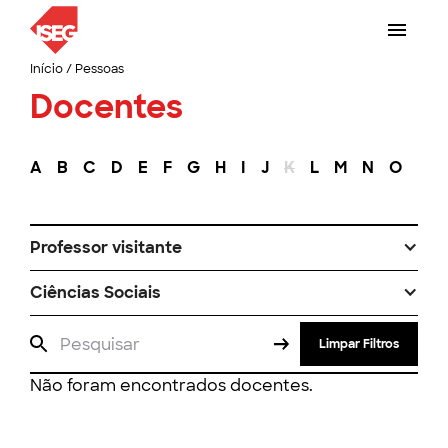
Início
/
Pessoas
Docentes
A
B
C
D
E
F
G
H
I
J
K
L
M
N
O
P
Professor visitante
Ciências Sociais
Limpar Filtros
Não foram encontrados docentes.