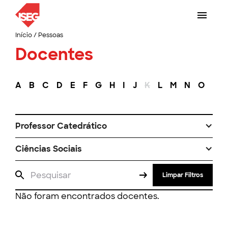
Início
/
Pessoas
Docentes
A
B
C
D
E
F
G
H
I
J
K
L
M
N
O
P
Professor Catedrático
Ciências Sociais
Limpar Filtros
Não foram encontrados docentes.