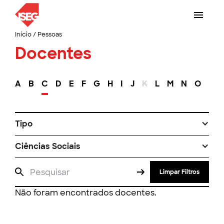
Início
/
Pessoas
Docentes
A
B
C
D
E
F
G
H
I
J
K
L
M
N
O
P
Tipo
Ciências Sociais
Limpar Filtros
Não foram encontrados docentes.