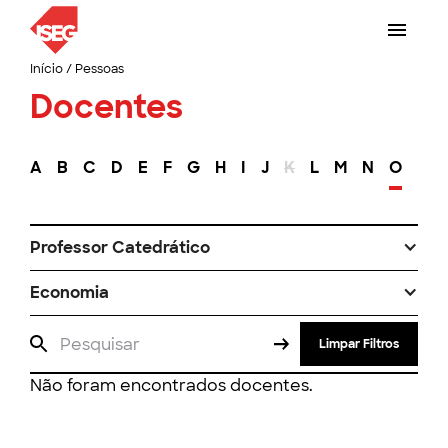
Início
/
Pessoas
Docentes
A
B
C
D
E
F
G
H
I
J
K
L
M
N
O
P
Professor Catedrático
Economia
Limpar Filtros
Não foram encontrados docentes.