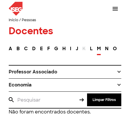
Início
/
Pessoas
Docentes
A
B
C
D
E
F
G
H
I
J
K
L
M
N
O
P
Professor Associado
Economia
Limpar Filtros
Não foram encontrados docentes.