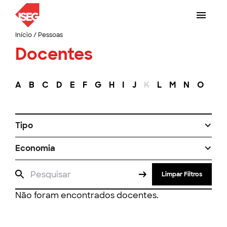
Início
/
Pessoas
Docentes
A
B
C
D
E
F
G
H
I
J
K
L
M
N
O
P
Tipo
Economia
Limpar Filtros
Não foram encontrados docentes.