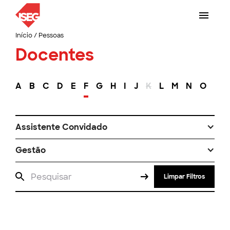
Início
/
Pessoas
Docentes
A
B
C
D
E
F
G
H
I
J
K
L
M
N
O
P
Assistente Convidado
Gestão
Limpar Filtros