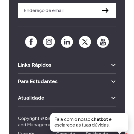
Links Rápidos
Para Estudantes
Atualidade
Copyright © ISEG Lisbon School of Economics
Fala com o nosso
chatbot
e
and Management 2026
esclarece as tuas dúvidas.