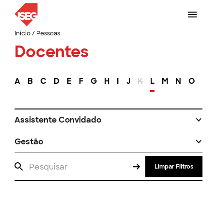
Início
/
Pessoas
Docentes
A
B
C
D
E
F
G
H
I
J
K
L
M
N
O
P
Assistente Convidado
Gestão
Limpar Filtros