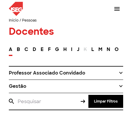
Início
/
Pessoas
Docentes
A
B
C
D
E
F
G
H
I
J
K
L
M
N
O
P
Professor Associado Convidado
Gestão
Limpar Filtros