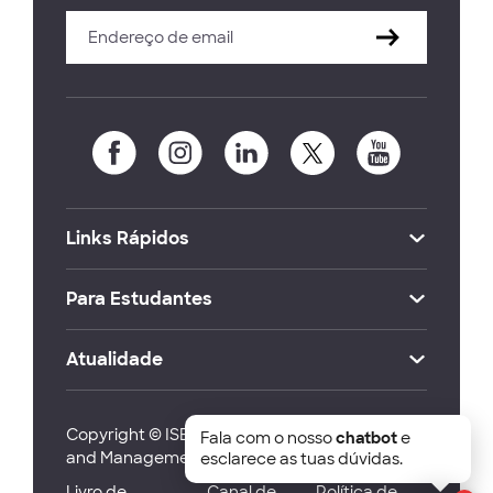
Links Rápidos
Para Estudantes
Atualidade
Copyright © ISEG Lisbon School of Economics
Fala com o nosso
chatbot
e
and Management 2026
esclarece as tuas dúvidas.
Livro de
Canal de
Política de