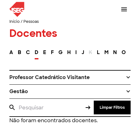
Início
/
Pessoas
Docentes
A
B
C
D
E
F
G
H
I
J
K
L
M
N
O
P
Professor Catedrático Visitante
Gestão
Limpar Filtros
Não foram encontrados docentes.