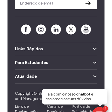
Links Rápidos
Para Estudantes
Atualidade
Copyright © ISEG Lisbon School of Economics
Fala com o nosso
chatbot
e
and Management 2026
esclarece as tuas dúvidas.
Livro de
Canal de
Política de
1
Reclamações
Denúncia
Privacidade