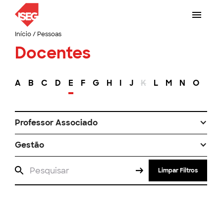
Início
/
Pessoas
Docentes
A
B
C
D
E
F
G
H
I
J
K
L
M
N
O
P
Professor Associado
Gestão
Limpar Filtros