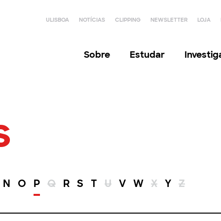
ULISBOA
NOTÍCIAS
CLIPPING
NEWSLETTER
LOJA
Sobre
Estudar
Investi
s
N
O
P
Q
R
S
T
U
V
W
X
Y
Z