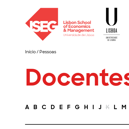
Início
/
Pessoas
Docente
A
B
C
D
E
F
G
H
I
J
K
L
M