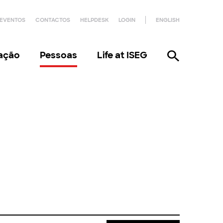
EVENTOS
CONTACTOS
HELPDESK
LOGIN
ENGLISH
gação
Pessoas
Life at ISEG