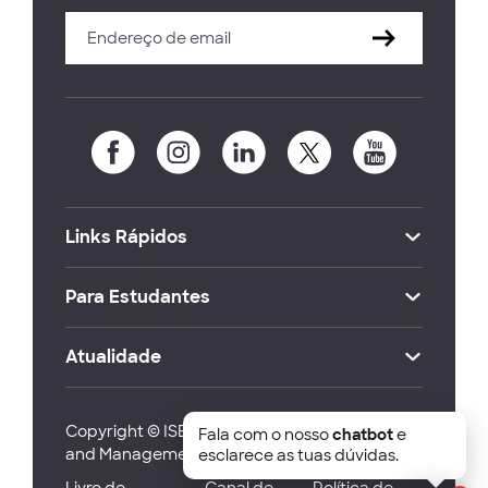
Links Rápidos
Para Estudantes
Atualidade
Copyright © ISEG Lisbon School of Economics
Fala com o nosso
chatbot
e
and Management 2026
esclarece as tuas dúvidas.