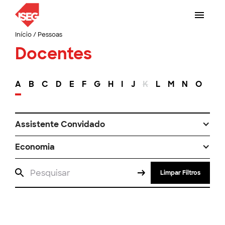
Início
/
Pessoas
Docentes
A
B
C
D
E
F
G
H
I
J
K
L
M
N
O
P
Assistente Convidado
Economia
Limpar Filtros