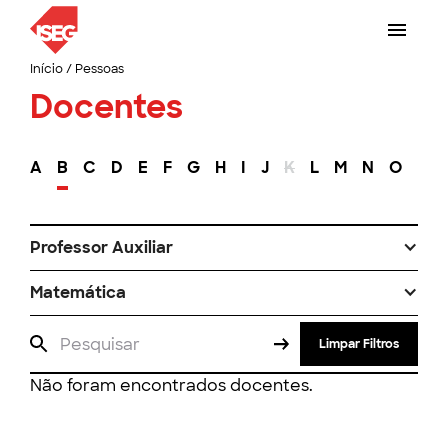
Início
/
Pessoas
Docentes
A
B
C
D
E
F
G
H
I
J
K
L
M
N
O
P
Professor Auxiliar
Matemática
Limpar Filtros
Não foram encontrados docentes.