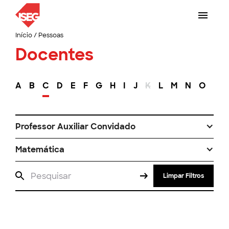
Início
/
Pessoas
Docentes
A
B
C
D
E
F
G
H
I
J
K
L
M
N
O
P
Professor Auxiliar Convidado
Matemática
Limpar Filtros