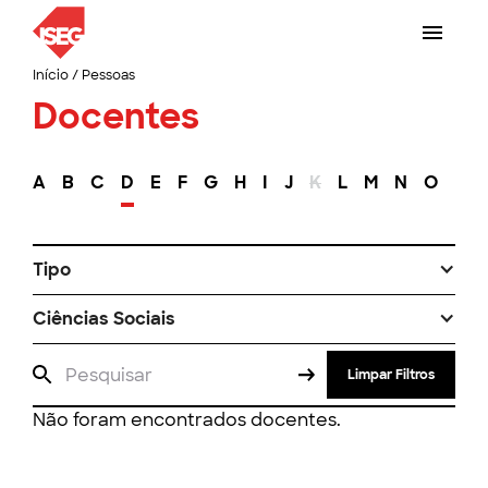
Início
/
Pessoas
Docentes
A
B
C
D
E
F
G
H
I
J
K
L
M
N
O
P
Tipo
Ciências Sociais
Limpar Filtros
Não foram encontrados docentes.