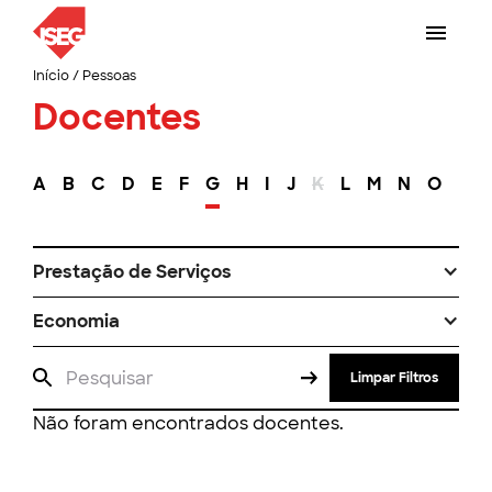
Início
/
Pessoas
Docentes
A
B
C
D
E
F
G
H
I
J
K
L
M
N
O
P
Prestação de Serviços
Economia
Limpar Filtros
Não foram encontrados docentes.