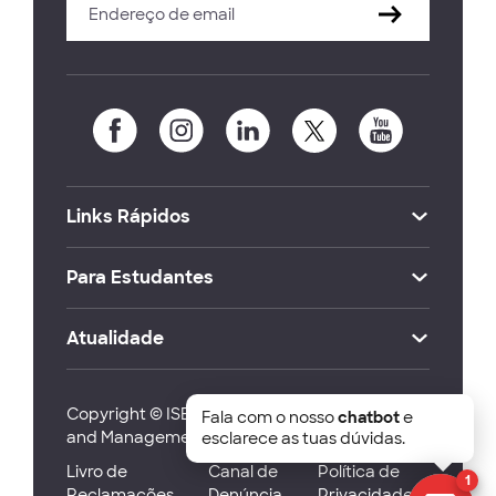
Links Rápidos
Para Estudantes
Atualidade
Copyright © ISEG Lisbon School of Economics
Fala com o nosso
chatbot
e
and Management 2026
esclarece as tuas dúvidas.
Livro de
Canal de
Política de
1
Reclamações
Denúncia
Privacidade