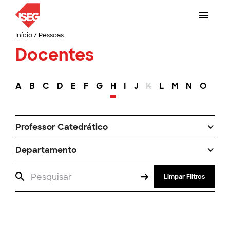
Início
/
Pessoas
Docentes
A
B
C
D
E
F
G
H
I
J
K
L
M
N
O
P
Professor Catedrático
Departamento
Limpar Filtros