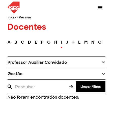
Início
/
Pessoas
Docentes
A
B
C
D
E
F
G
H
I
J
K
L
M
N
O
P
Professor Auxiliar Convidado
Gestão
Limpar Filtros
Não foram encontrados docentes.