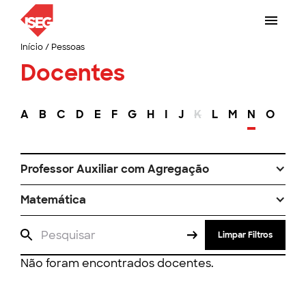
Início
/
Pessoas
Docentes
A
B
C
D
E
F
G
H
I
J
K
L
M
N
O
P
Professor Auxiliar com Agregação
Matemática
Limpar Filtros
Não foram encontrados docentes.