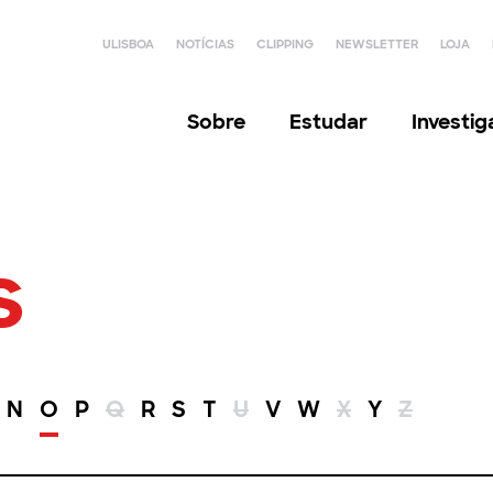
ULISBOA
NOTÍCIAS
CLIPPING
NEWSLETTER
LOJA
Sobre
Estudar
Investi
s
N
O
P
Q
R
S
T
U
V
W
X
Y
Z