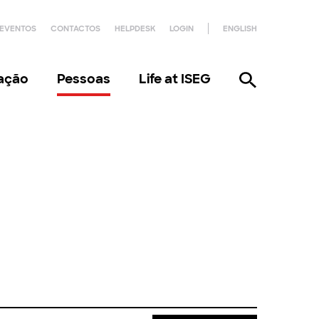
EVENTOS
CONTACTOS
HELPDESK
LOGIN
ENGLISH
gação
Pessoas
Life at ISEG