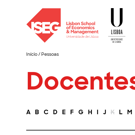
Início
/
Pessoas
Docente
A
B
C
D
E
F
G
H
I
J
K
L
M