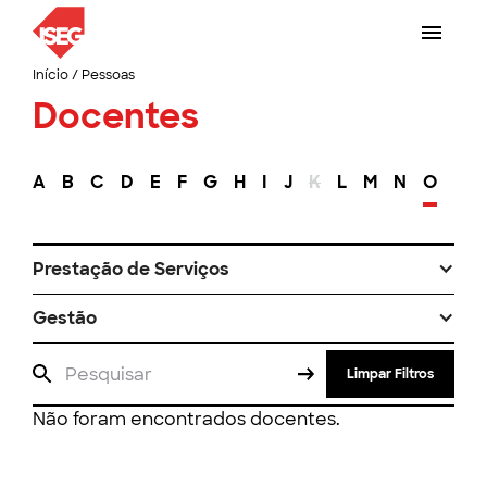
Início
/
Pessoas
Docentes
A
B
C
D
E
F
G
H
I
J
K
L
M
N
O
P
Prestação de Serviços
Gestão
Limpar Filtros
Não foram encontrados docentes.