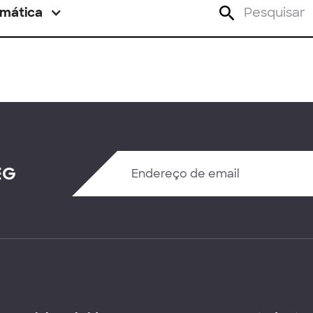
mática
EG