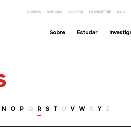
ULISBOA
NOTÍCIAS
CLIPPING
NEWSLETTER
LOJA
Sobre
Estudar
Investi
s
N
O
P
Q
R
S
T
U
V
W
X
Y
Z