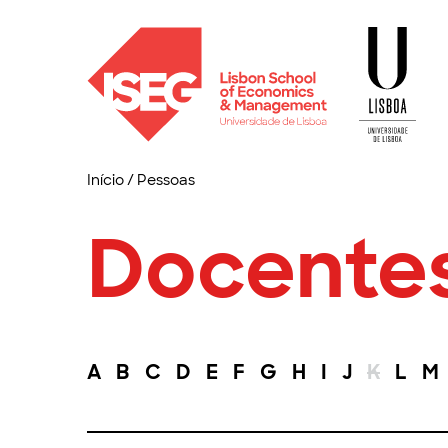
Início
/
Pessoas
Docente
A
B
C
D
E
F
G
H
I
J
K
L
M