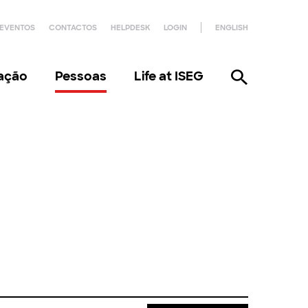
EVENTOS
CONTACTOS
HELPDESK
LOGIN
ENGLISH
gação
Pessoas
Life at ISEG