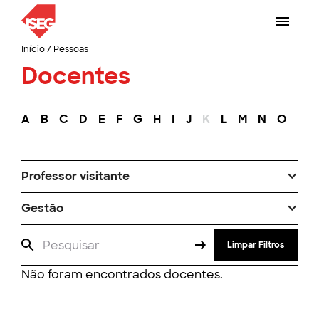
Início
/
Pessoas
Docentes
A
B
C
D
E
F
G
H
I
J
K
L
M
N
O
P
Professor visitante
Gestão
Limpar Filtros
Não foram encontrados docentes.