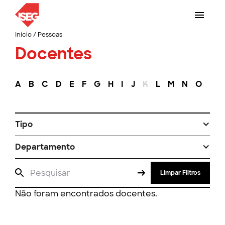
Início
/
Pessoas
Docentes
A
B
C
D
E
F
G
H
I
J
K
L
M
N
O
P
Tipo
Departamento
Limpar Filtros
Não foram encontrados docentes.