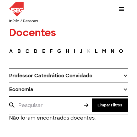
Início
/
Pessoas
Docentes
A
B
C
D
E
F
G
H
I
J
K
L
M
N
O
P
Professor Catedrático Convidado
Economia
Limpar Filtros
Não foram encontrados docentes.