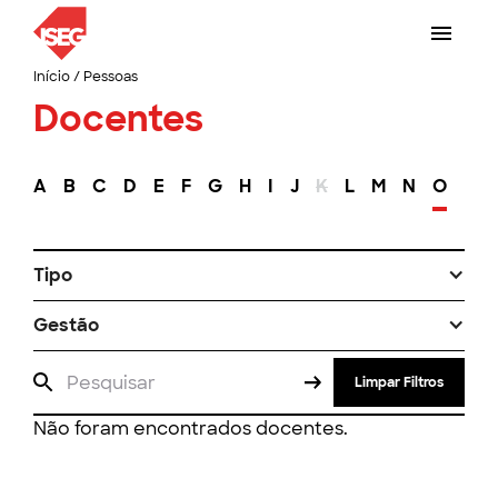
Início
/
Pessoas
Docentes
A
B
C
D
E
F
G
H
I
J
K
L
M
N
O
P
Tipo
Gestão
Limpar Filtros
Não foram encontrados docentes.