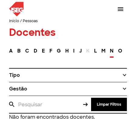
Início
/
Pessoas
Docentes
A
B
C
D
E
F
G
H
I
J
K
L
M
N
O
P
Tipo
Gestão
Limpar Filtros
Não foram encontrados docentes.