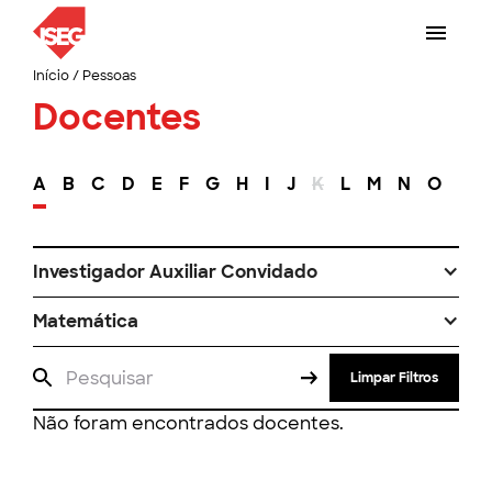
Início
/
Pessoas
Docentes
A
B
C
D
E
F
G
H
I
J
K
L
M
N
O
P
Investigador Auxiliar Convidado
Matemática
Limpar Filtros
Não foram encontrados docentes.