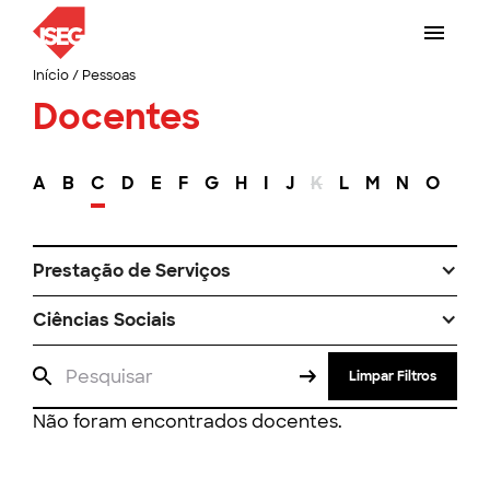
Início
/
Pessoas
Docentes
A
B
C
D
E
F
G
H
I
J
K
L
M
N
O
P
Prestação de Serviços
Ciências Sociais
Limpar Filtros
Não foram encontrados docentes.