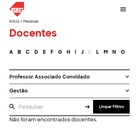
Início
/
Pessoas
Docentes
A
B
C
D
E
F
G
H
I
J
K
L
M
N
O
P
Professor Associado Convidado
Gestão
Limpar Filtros
Não foram encontrados docentes.