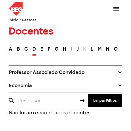
Início
/
Pessoas
Docentes
A
B
C
D
E
F
G
H
I
J
K
L
M
N
O
P
Professor Associado Convidado
Economia
Limpar Filtros
Não foram encontrados docentes.