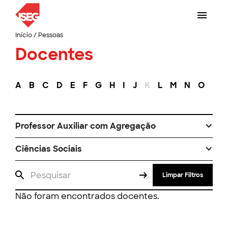
Início
/
Pessoas
Docentes
A
B
C
D
E
F
G
H
I
J
K
L
M
N
O
P
Professor Auxiliar com Agregação
Ciências Sociais
Limpar Filtros
Não foram encontrados docentes.