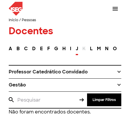
Início
/
Pessoas
Docentes
A
B
C
D
E
F
G
H
I
J
K
L
M
N
O
P
Professor Catedrático Convidado
Gestão
Limpar Filtros
Não foram encontrados docentes.