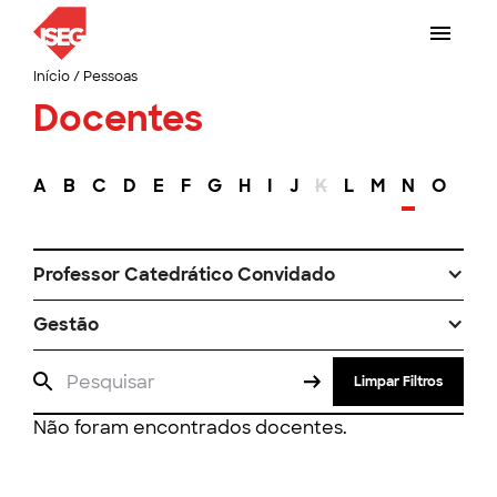
Início
/
Pessoas
Docentes
A
B
C
D
E
F
G
H
I
J
K
L
M
N
O
P
Professor Catedrático Convidado
Gestão
Limpar Filtros
Não foram encontrados docentes.