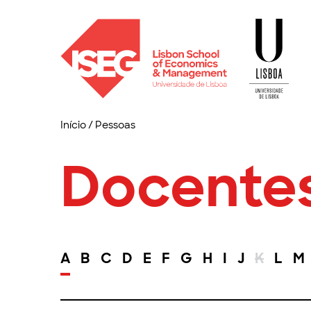
Início
/
Pessoas
Docente
A
B
C
D
E
F
G
H
I
J
K
L
M