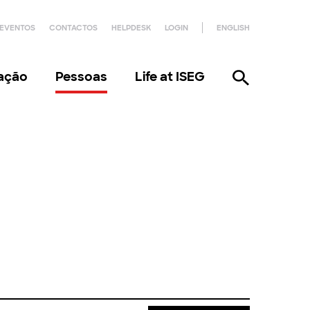
EVENTOS
CONTACTOS
HELPDESK
LOGIN
ENGLISH
gação
Pessoas
Life at ISEG