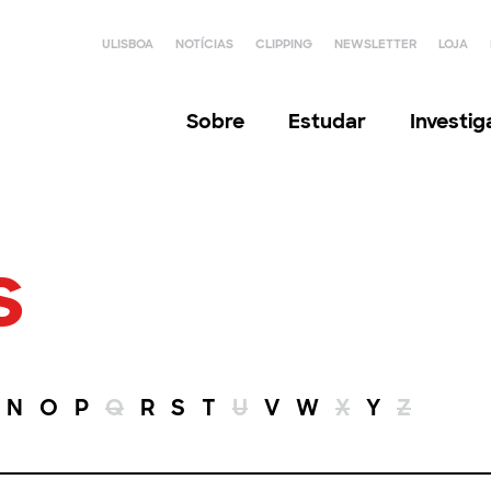
ULISBOA
NOTÍCIAS
CLIPPING
NEWSLETTER
LOJA
Sobre
Estudar
Investi
s
N
O
P
Q
R
S
T
U
V
W
X
Y
Z